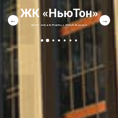
ЖК «НьюТон»
←
→